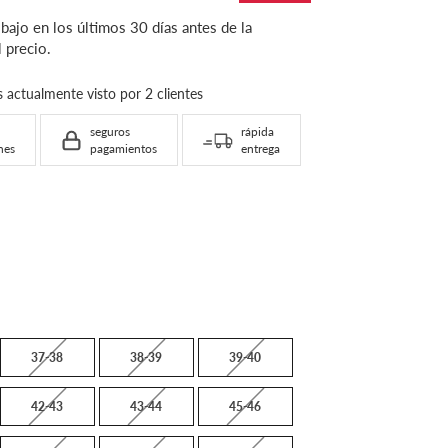
 bajo en los últimos 30 días antes de la
 precio.
Este producto es actualmente visto por 2 clientes
seguros
rápida
nes
pagamientos
entrega
37-38
38-39
39-40
42-43
43-44
45-46