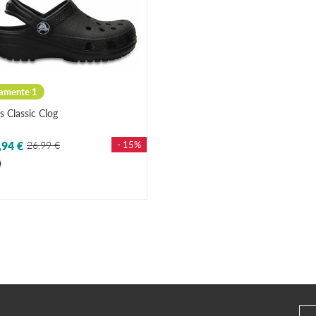
amente 1
s Classic Clog
,94 €
26,99 €
- 15%