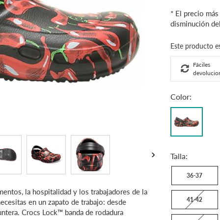
* El precio más
disminución del
Fáciles
devolucio
Color:
Black
/
Red
›
Talla:
36-37
ntos, la hospitalidad y los trabajadores de la
41-42
necesitas en un zapato de trabajo: desde
 puntera. Crocs Lock™ banda de rodadura