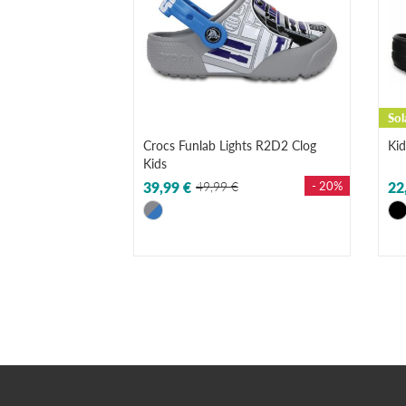
Sol
Crocs Funlab Lights R2D2 Clog
Kid
Kids
39,99 €
49,99 €
- 20%
22