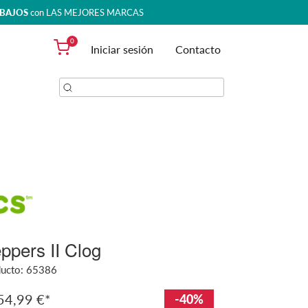
 BAJOS
con LAS MEJORES MARCAS
0
Iniciar sesión
Contacto
ppers II Clog
ducto:
65386
54,99 €
-40%