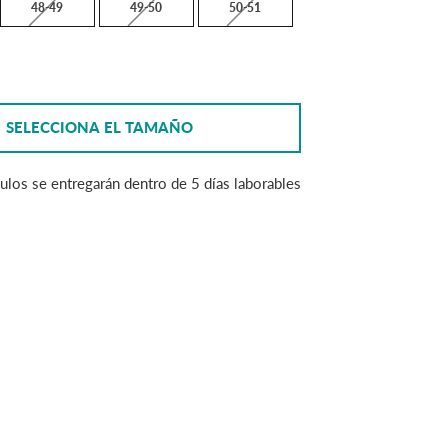
48-49
49-50
50-51
SELECCIONA EL TAMAÑO
Los artículos se entregarán dentro de 5 días laborables