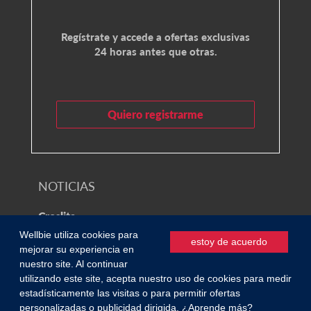
Regístrate y accede a ofertas exclusivas
24 horas antes que otras.
Quiero registrarme
NOTICIAS
Croslita
Wellbie utiliza cookies para
estoy de acuerdo
mejorar su experiencia en
© 2021 Wellbie
nuestro site. Al continuar
utilizando este site, acepta nuestro uso de cookies para medir
Política de privacidad
/
Condiciones de uso
0
estadísticamente las visitas o para permitir ofertas
personalizadas o publicidad dirigida.
¿Aprende más?