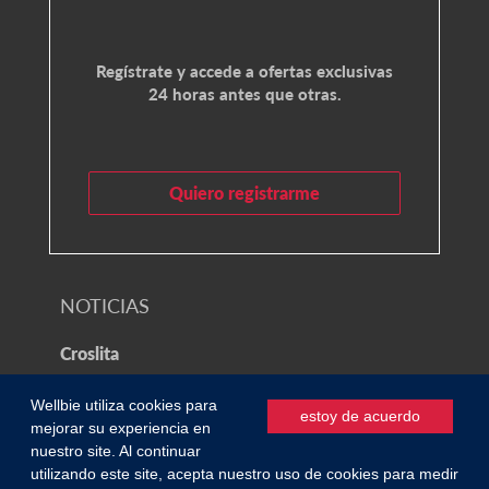
Regístrate y accede a ofertas exclusivas
24 horas antes que otras.
Quiero registrarme
NOTICIAS
Croslita
Wellbie utiliza cookies para
© 2021 Wellbie
estoy de acuerdo
mejorar su experiencia en
nuestro site. Al continuar
Política de privacidad
/
Condiciones de uso
utilizando este site, acepta nuestro uso de cookies para medir
0