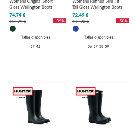
Womens Original Short
Womens Refined Slim Fit
Gloss Wellington Boots
Tall Gloss Wellington Boots
74,74 €
72,49 €
- 35%
- 50%
114,99 €
144,98 €
Tallas disponibles:
Tallas disponibles:
37
42
36
37
38
39