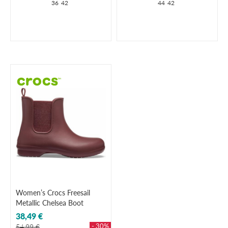
36
42
44
42
Women’s Crocs Freesail
Metallic Chelsea Boot
38,49 €
- 30%
54,99 €