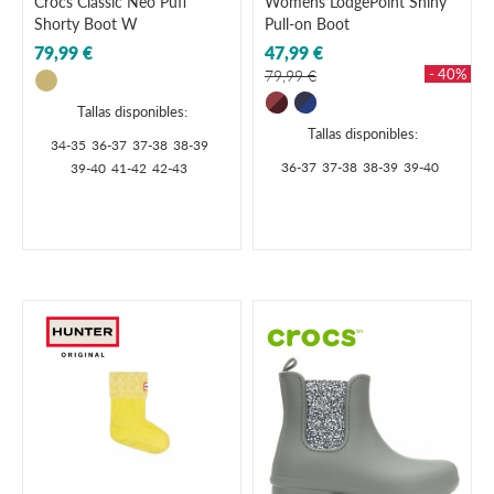
Crocs Classic Neo Puff
Womens LodgePoint Shiny
Shorty Boot W
Pull-on Boot
79,99 €
47,99 €
- 40%
79,99 €
Tallas disponibles:
Tallas disponibles:
34-35
36-37
37-38
38-39
36-37
37-38
38-39
39-40
39-40
41-42
42-43