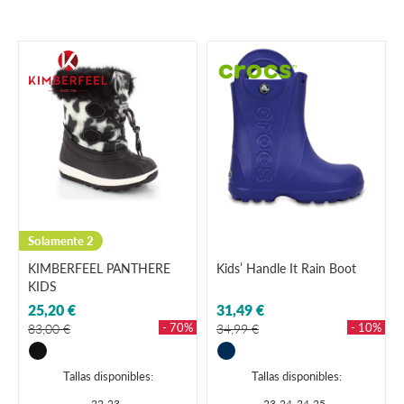
Solamente 2
KIMBERFEEL PANTHERE
Kids’ Handle It Rain Boot
KIDS
25,20 €
31,49 €
- 70%
- 10%
83,00 €
34,99 €
Tallas disponibles:
Tallas disponibles:
22-23
23-24
24-25