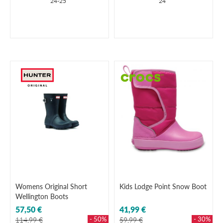
24-25
24
Womens Original Short
Kids Lodge Point Snow Boot
Wellington Boots
57,50 €
41,99 €
- 50%
- 30%
114,99 €
59,99 €