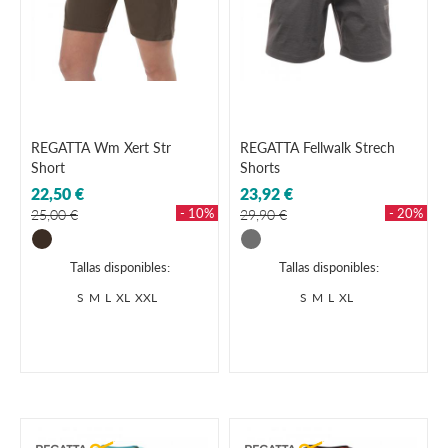
REGATTA Wm Xert Str
REGATTA Fellwalk Strech
Short
Shorts
22,50 €
23,92 €
- 10%
- 20%
25,00 €
29,90 €
Tallas disponibles:
Tallas disponibles:
S
M
L
XL
XXL
S
M
L
XL