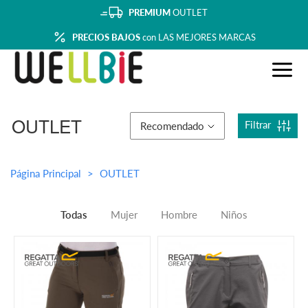
PREMIUM
OUTLET
PRECIOS BAJOS
con LAS MEJORES MARCAS
OUTLET
Filtrar
Recomendado
Página Principal
OUTLET
Todas
Mujer
Hombre
Niños