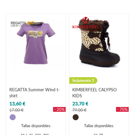
Solamente 1
REGATTA Summer Wind t-
KIMBERFEEL CALYPSO
shirt
KIDS
13,60 €
23,70 €
- 20%
- 70%
17,00 €
79,00 €
Tallas disponibles:
Tallas disponibles:
M
L
XL
XXL
3XL
24-25