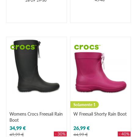
28-29
29-30
Solamente 1
Womens Crocs Freesail Rain
W Freesail Shorty Rain Boot
Boot
34,99 €
26,99 €
- 30%
- 40%
49,99 €
44,99 €