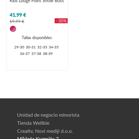
Kids Lodge Point Snow Boot
41,99 €
- 30%
59,99 €
Tallas disponibles:
29-30
30-31
32-33
34-35
36-37
37-38
38-39
Unidad de negocio minorista
Tienda Wellbie
Creativ, Novi mediji d.o.o.
Mikloša Kuzmiča 7