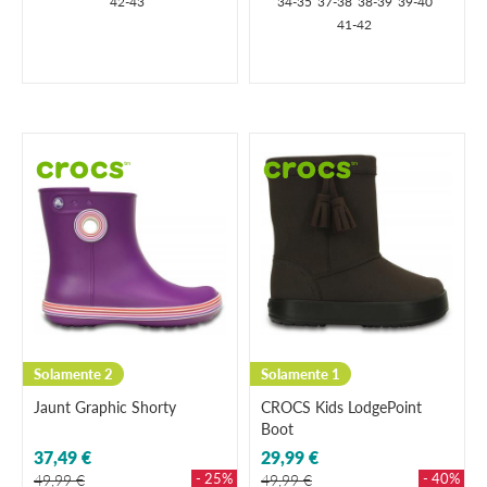
42-43
34-35
37-38
38-39
39-40
41-42
Solamente 2
Solamente 1
Jaunt Graphic Shorty
CROCS Kids LodgePoint
Boot
37,49 €
29,99 €
- 25%
- 40%
49,99 €
49,99 €