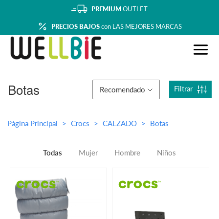
PREMIUM
OUTLET
PRECIOS BAJOS
con LAS MEJORES MARCAS
Botas
Filtrar
Recomendado
Página Principal
Crocs
CALZADO
Botas
Todas
Mujer
Hombre
Niños