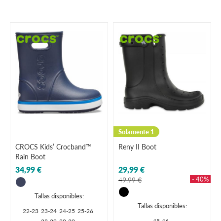
Solamente 1
CROCS Kids’ Crocband™
Reny II Boot
Rain Boot
34,99 €
29,99 €
- 40%
49,99 €
Tallas disponibles:
Tallas disponibles:
22-23
23-24
24-25
25-26
45-46