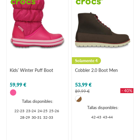
Solamente 4
Kids’ Winter Puff Boot
Cobbler 2.0 Boot Men
59,99 €
53,99 €
- 40%
89,99 €
Tallas disponibles:
Tallas disponibles:
22-23
23-24
24-25
25-26
42-43
43-44
28-29
30-31
32-33