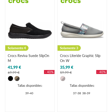
Solamente 4
Solamente 3
Crocs Reviva Suede SlipOn
Crocs Literide Graphic Slip
M
On W
41,99 €
35,99 €
- 40%
- 40%
69,99 €
59,99 €
Tallas disponibles:
Tallas disponibles:
39-40
37-38
38-39