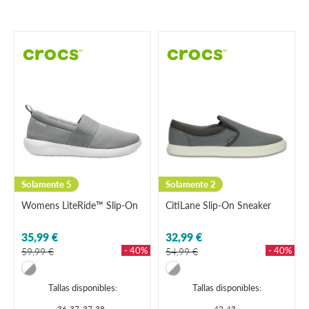
Solamente 5
Solamente 2
Womens LiteRide™ Slip-On
CitiLane Slip-On Sneaker
35,99 €
32,99 €
- 40%
- 40%
59,99 €
54,99 €
Tallas disponibles:
Tallas disponibles:
36-37
37-38
42-43