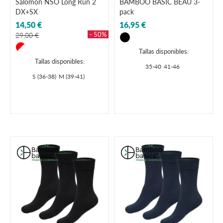
Salomon NSO Long Run 2
BAMBOO BASIC BEAU 3-
DX+SX
pack
14,50 €
16,95 €
- 50%
29,00 €
Tallas disponibles:
Tallas disponibles:
35-40
41-46
S (36-38)
M (39-41)