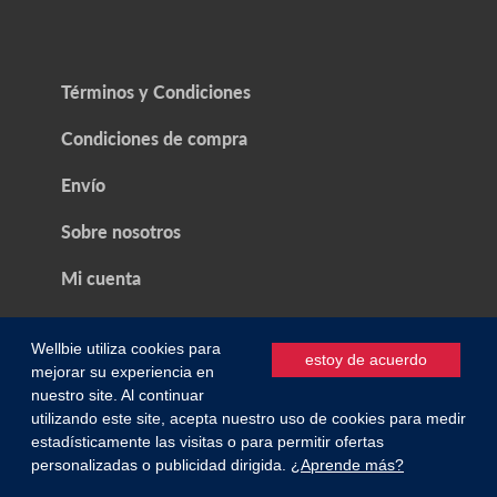
Términos y Condiciones
Condiciones de compra
Envío
Sobre nosotros
Mi cuenta
Wellbie utiliza cookies para
estoy de acuerdo
mejorar su experiencia en
nuestro site. Al continuar
Regístrate y accede a ofertas exclusivas
utilizando este site, acepta nuestro uso de cookies para medir
24 horas antes que otras.
0
estadísticamente las visitas o para permitir ofertas
personalizadas o publicidad dirigida.
¿Aprende más?
ENCUENTRA UN
CONTACTO
INICIAR SESIÓN
CARRO
PRODUCTO