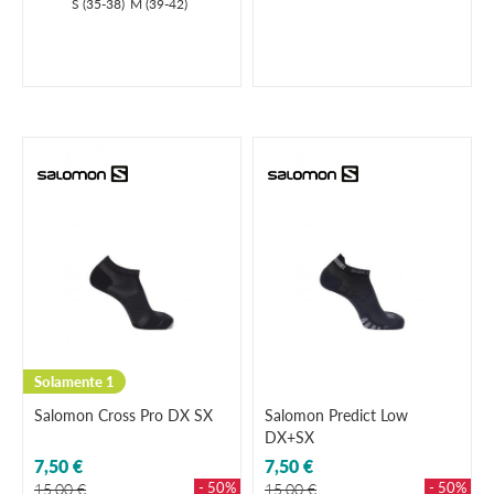
S (35-38)
M (39-42)
Solamente 1
Salomon Cross Pro DX SX
Salomon Predict Low
DX+SX
7,50 €
7,50 €
- 50%
- 50%
15,00 €
15,00 €