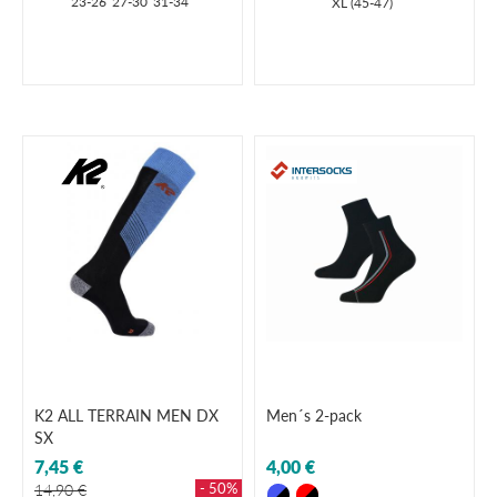
23-26
27-30
31-34
XL (45-47)
K2 ALL TERRAIN MEN DX
Men´s 2-pack
SX
7,45 €
4,00 €
- 50%
14,90 €