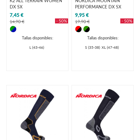
K2 ALL TERRAIN WOMEN
NORDICA MOUNTAIN
DX SX
PERFORMANCE DX SX
7,45 €
9,95 €
- 50%
- 50%
14,90 €
19,90 €
Tallas disponibles:
Tallas disponibles:
L (43-46)
S (35-38)
XL (47-48)