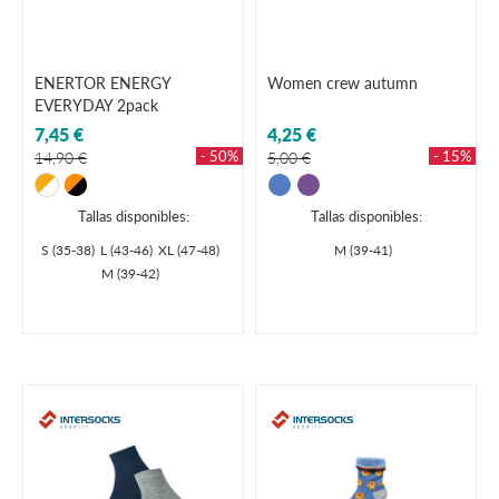
ENERTOR ENERGY
Women crew autumn
EVERYDAY 2pack
7,45 €
4,25 €
- 50%
- 15%
14,90 €
5,00 €
Tallas disponibles:
Tallas disponibles:
S (35-38)
L (43-46)
XL (47-48)
M (39-41)
M (39-42)