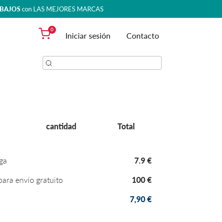
 BAJOS
con LAS MEJORES MARCAS
0
Iniciar sesión
Contacto
cantidad
Total
ga
7.9
€
para envío gratuito
100
€
7,90
€