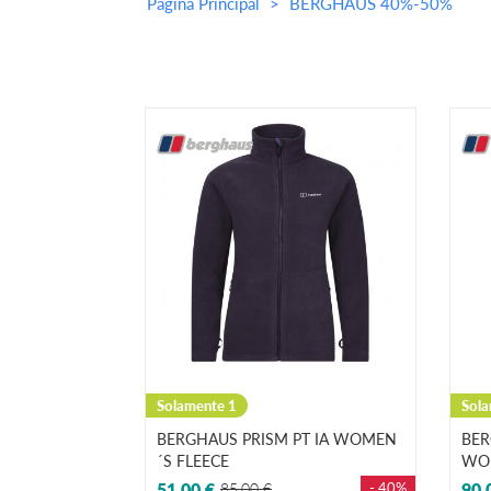
Página Principal
BERGHAUS 40%-50%
Solamente 1
Sola
BERGHAUS PRISM PT IA WOMEN
BER
´S FLEECE
WOM
51,00 €
85,00 €
- 40%
90,