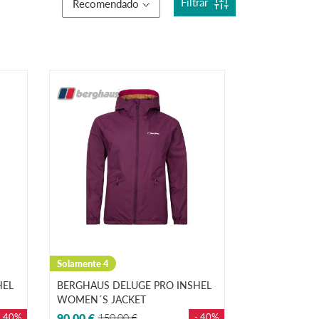
Filtrar
Recomendado
Solamente 4
HEL
BERGHAUS DELUGE PRO INSHEL
WOMEN´S JACKET
- 40%
90,00 €
150,00 €
- 40%