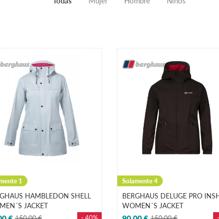
Todas
Mujer
Hombre
Niños
mente 1
Solamente 4
GHAUS HAMBLEDON SHELL
BERGHAUS DELUGE PRO INS
EN´S JACKET
WOMEN´S JACKET
00 €
150,00 €
- 40%
90,00 €
150,00 €